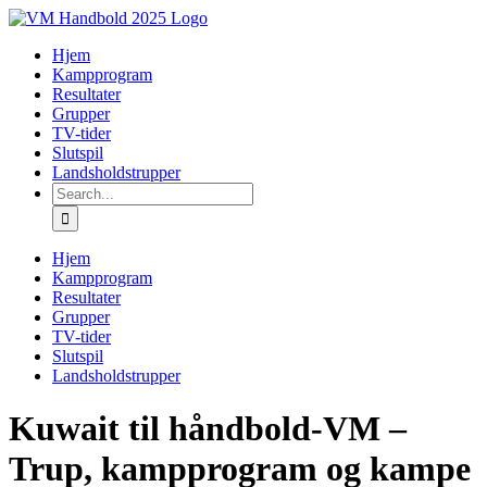
Skip
to
Hjem
content
Kampprogram
Resultater
Grupper
TV-tider
Slutspil
Landsholdstrupper
Search
for:
Hjem
Kampprogram
Resultater
Grupper
TV-tider
Slutspil
Landsholdstrupper
Kuwait til håndbold-VM –
Trup, kampprogram og kampe