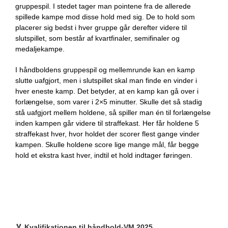
gruppespil. I stedet tager man pointene fra de allerede
spillede kampe mod disse hold med sig. De to hold som
placerer sig bedst i hver gruppe går derefter videre til
slutspillet, som består af kvartfinaler, semifinaler og
medaljekampe.
I håndboldens gruppespil og mellemrunde kan en kamp
slutte uafgjort, men i slutspillet skal man finde en vinder i
hver eneste kamp. Det betyder, at en kamp kan gå over i
forlængelse, som varer i 2×5 minutter. Skulle det så stadig
stå uafgjort mellem holdene, så spiller man én til forlængelse
inden kampen går videre til straffekast. Her får holdene 5
straffekast hver, hvor holdet der scorer flest gange vinder
kampen. Skulle holdene score lige mange mål, får begge
hold et ekstra kast hver, indtil et hold indtager føringen.
🏅
Kvalifikationen til håndbold-VM 2025