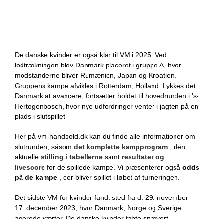
De danske kvinder er også klar til VM i 2025. Ved
lodtrækningen blev Danmark placeret i gruppe A, hvor
modstanderne bliver Rumænien, Japan og Kroatien.
Gruppens kampe afvikles i Rotterdam, Holland. Lykkes det
Danmark at avancere, fortsætter holdet til hovedrunden i ’s-
Hertogenbosch, hvor nye udfordringer venter i jagten på en
plads i slutspillet.
Her på vm-handbold.dk kan du finde alle informationer om
slutrunden, såsom
det komplette kampprogram
, den
aktuelle
stilling i tabellerne
samt
resultater og
livescore
for de spillede kampe. Vi præsenterer også
odds
på de kampe
, der bliver spillet i løbet af turneringen.
Det sidste VM for kvinder fandt sted fra d. 29. november –
17. december 2023, hvor Danmark, Norge og Sverige
agerede værter. De danske kvinder tabte snævert