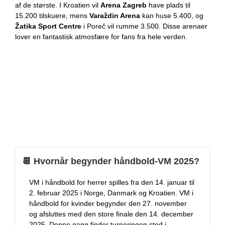
af de største. I Kroatien vil
Arena Zagreb
have plads til
15.200 tilskuere, mens
Varaždin Arena
kan huse 5.400, og
Žatika Sport Centre
i Poreč vil rumme 3.500. Disse arenaer
lover en fantastisk atmosfære for fans fra hele verden.
📆 Hvornår begynder håndbold-VM 2025?
VM i håndbold for herrer spilles fra den 14. januar til
2. februar 2025 i Norge, Danmark og Kroatien. VM i
håndbold for kvinder begynder den 27. november
og afsluttes med den store finale den 14. december
2025. Denne gang finder turneringen sted i