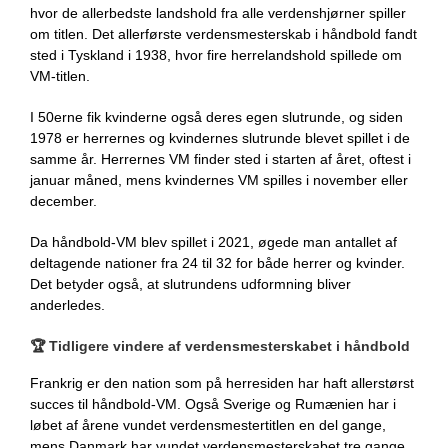
hvor de allerbedste landshold fra alle verdenshjørner spiller
om titlen. Det allerførste verdensmesterskab i håndbold fandt
sted i Tyskland i 1938, hvor fire herrelandshold spillede om
VM-titlen.
I 50erne fik kvinderne også deres egen slutrunde, og siden
1978 er herrernes og kvindernes slutrunde blevet spillet i de
samme år. Herrernes VM finder sted i starten af året, oftest i
januar måned, mens kvindernes VM spilles i november eller
december.
Da håndbold-VM blev spillet i 2021, øgede man antallet af
deltagende nationer fra 24 til 32 for både herrer og kvinder.
Det betyder også, at slutrundens udformning bliver
anderledes.
🏆
Tidligere vindere af verdensmesterskabet i håndbold
Frankrig er den nation som på herresiden har haft allerstørst
succes til håndbold-VM. Også Sverige og Rumænien har i
løbet af årene vundet verdensmestertitlen en del gange,
mens Danmark har vundet verdensmesterskabet tre gange.