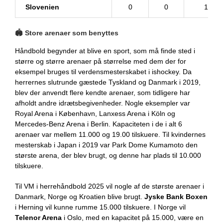
Slovenien
0
0
1
🏟
Store arenaer som benyttes
Håndbold begynder at blive en sport, som må finde sted i
større og større arenaer på størrelse med dem der for
eksempel bruges til verdensmesterskabet i ishockey. Da
herrernes slutrunde gæstede Tyskland og Danmark i 2019,
blev der anvendt flere kendte arenaer, som tidligere har
afholdt andre idrætsbegivenheder. Nogle eksempler var
Royal Arena i København, Lanxess Arena i Köln og
Mercedes-Benz Arena i Berlin. Kapaciteten i de i alt 6
arenaer var mellem 11.000 og 19.00 tilskuere. Til kvindernes
mesterskab i Japan i 2019 var Park Dome Kumamoto den
største arena, der blev brugt, og denne har plads til 10.000
tilskuere.
Til VM i herrehåndbold 2025 vil nogle af de største arenaer i
Danmark, Norge og Kroatien blive brugt.
Jyske Bank Boxen
i Herning vil kunne rumme 15.000 tilskuere. I Norge vil
Telenor Arena
i Oslo, med en kapacitet på 15.000, være en