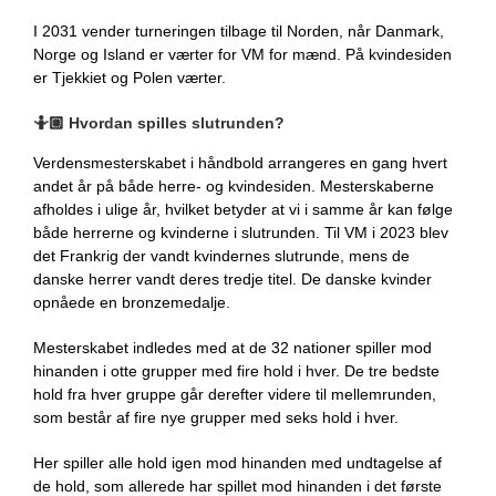
I 2031 vender turneringen tilbage til Norden, når Danmark,
Norge og Island er værter for VM for mænd. På kvindesiden
er Tjekkiet og Polen værter.
🤷🏼
Hvordan spilles slutrunden?
Verdensmesterskabet i håndbold arrangeres en gang hvert
andet år på både herre- og kvindesiden. Mesterskaberne
afholdes i ulige år, hvilket betyder at vi i samme år kan følge
både herrerne og kvinderne i slutrunden. Til VM i 2023 blev
det Frankrig der vandt kvindernes slutrunde, mens de
danske herrer vandt deres tredje titel. De danske kvinder
opnåede en bronzemedalje.
Mesterskabet indledes med at de 32 nationer spiller mod
hinanden i otte grupper med fire hold i hver. De tre bedste
hold fra hver gruppe går derefter videre til mellemrunden,
som består af fire nye grupper med seks hold i hver.
Her spiller alle hold igen mod hinanden med undtagelse af
de hold, som allerede har spillet mod hinanden i det første