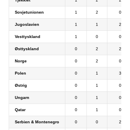
Sovjetunionen
1
2
0
Jugoslavien
1
1
2
Vesttyskland
1
0
0
Østtyskland
0
2
2
Norge
0
2
0
Polen
0
1
3
Østrig
0
1
0
Ungarn
0
1
0
Qatar
0
1
0
Serbien & Montenegro
0
0
2