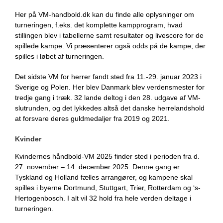
Her på VM-handbold.dk kan du finde alle oplysninger om
turneringen, f.eks. det komplette kampprogram, hvad
stillingen blev i tabellerne samt resultater og livescore for de
spillede kampe. Vi præsenterer også odds på de kampe, der
spilles i løbet af turneringen.
Det sidste VM for herrer fandt sted fra 11.-29. januar 2023 i
Sverige og Polen. Her blev Danmark blev verdensmester for
tredje gang i træk. 32 lande deltog i den 28. udgave af VM-
slutrunden, og det lykkedes altså det danske herrelandshold
at forsvare deres guldmedaljer fra 2019 og 2021.
Kvinder
Kvindernes håndbold-VM 2025 finder sted i perioden fra d.
27. november – 14. december 2025. Denne gang er
Tyskland og Holland fælles arrangører, og kampene skal
spilles i byerne Dortmund, Stuttgart, Trier, Rotterdam og ‘s-
Hertogenbosch. I alt vil 32 hold fra hele verden deltage i
turneringen.