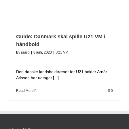
Guide: Danmark skal spille U21 VM i
håndbold
By
juuso
|
8 juni, 2023
|
U21 VM
Den danske landsholdtræner for U21 holder Arnór
Atlason har udtaget [...]
Read More
0