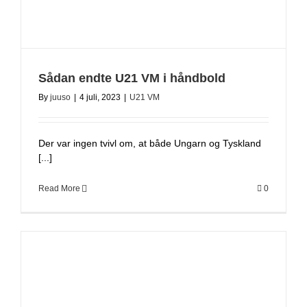
Sådan endte U21 VM i håndbold
By
juuso
|
4 juli, 2023
|
U21 VM
Der var ingen tvivl om, at både Ungarn og Tyskland
[...]
Read More
0