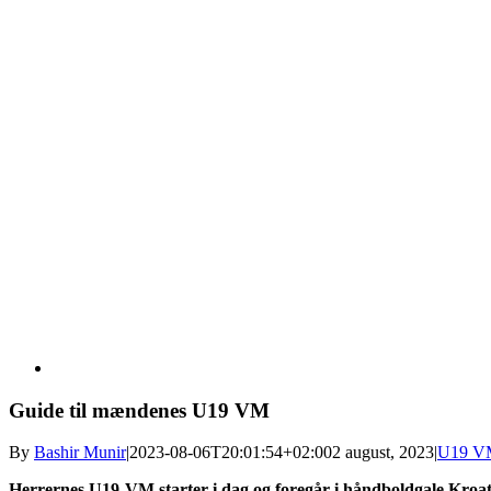
Guide til mændenes U19 VM
By
Bashir Munir
|
2023-08-06T20:01:54+02:00
2 august, 2023
|
U19 V
Herrernes U19-VM starter i dag og foregår i håndboldgale Kroat