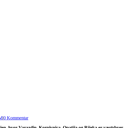
M
|
0 Kommentar
ien, hvor Varazdin, Korpivnica, Opatija og Rijeka er værtsbyer.