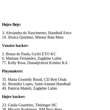
Højre fløje:
3. Alexandra do Nascimento, Handball Erice
10. Jéssica Quintino, Minaur Baia Mare
Venstre backer:
2. Bruna de Paula, Győri ETO KC
6. Mariane Fernándes, Zagłębie Lubin
77. Kelly Rosa, Dunaújvárosi Kohász KA
Playmakere:
35. Maria Grasielly Brasil, CD Beti Onak
42. Jhennifer Lopes, Saint-Amand Handball
49. Patrícia Matieli, Zagłębie Lubin
Højre backer:
23. Giulia Guarieiro, Thüringer HC
28. Micaela Rodrigues, BM Bera Bera