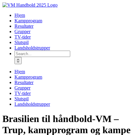
Skip
to
Hjem
content
Kampprogram
Resultater
Grupper
TV-tider
Slutspil
Landsholdstrupper
Search
for:
Hjem
Kampprogram
Resultater
Grupper
TV-tider
Slutspil
Landsholdstrupper
Brasilien til håndbold-VM –
Trup, kampprogram og kampe