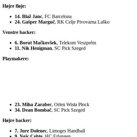
Højre fløje:
14. Blaž Janc
, FC Barcelona
24. Gašper Marguč
, RK Celje Pivovarna Laško
Venstre backer:
6. Borut Mačkovšek
, Telekom Veszprém
11. Nik Henigman
, SC Pick Szeged
Playmakere:
23. Miha Zarabec
, Orlen Wisła Płock
34. Dean Bombač
, SC Pick Szeged
Højre backer:
7. Jure Dolenec
, Limoges Handball
9. Nejc Cehte
, HC Erlangen