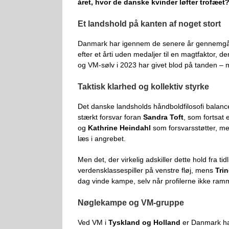
året, hvor de danske kvinder løfter trofæet
Et landshold på kanten af noget stort
Danmark har igennem de senere år gennemgået 
efter et årti uden medaljer til en magtfaktor, 
og VM-sølv i 2023 har givet blod på tanden – m
Taktisk klarhed og kollektiv styrke
Det danske landsholds håndboldfilosofi balan
stærkt forsvar foran
Sandra Toft
, som fortsat
og
Kathrine Heindahl
som forsvarsstøtter, m
læs i angrebet.
Men det, der virkelig adskiller dette hold fra t
verdensklassespiller på venstre fløj, mens
Tri
dag vinde kampe, selv når profilerne ikke ra
Nøglekampe og VM-gruppe
Ved VM i
Tyskland og Holland
er Danmark hav