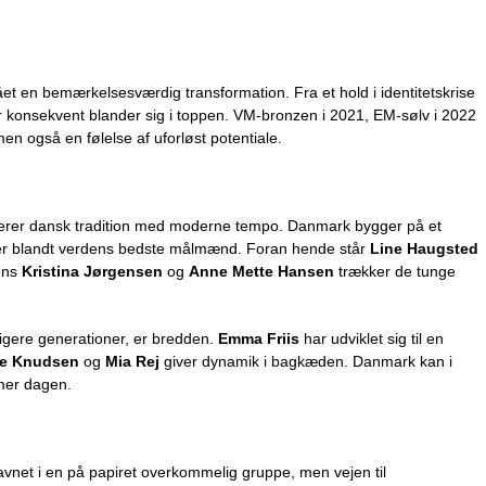
?
en bemærkelsesværdig transformation. Fra et hold i identitetskrise
der konsekvent blander sig i toppen. VM-bronzen i 2021, EM-sølv i 2022
en også en følelse af uforløst potentiale.
cerer dansk tradition med moderne tempo. Danmark bygger på et
 er blandt verdens bedste målmænd. Foran hende står
Line Haugsted
ens
Kristina Jørgensen
og
Anne Mette Hansen
trækker de tunge
idligere generationer, er bredden.
Emma Friis
har udviklet sig til en
ne Knudsen
og
Mia Rej
giver dynamik i bagkæden. Danmark kan i
mmer dagen.
net i en på papiret overkommelig gruppe, men vejen til