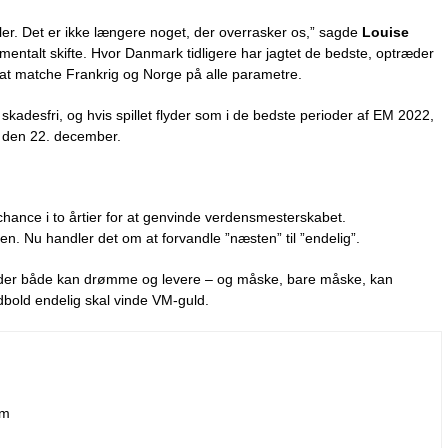
inaler. Det er ikke længere noget, der overrasker os,” sagde
Louise
mentalt skifte. Hvor Danmark tidligere har jagtet de bedste, optræder
il at matche Frankrig og Norge på alle parametre.
kadesfri, og hvis spillet flyder som i de bedste perioder af EM 2022,
 den 22. december.
ance i to årtier for at genvinde verdensmesterskabet.
. Nu handler det om at forvandle ”næsten” til ”endelig”.
, der både kan drømme og levere – og måske, bare måske, kan
bold endelig skal vinde VM-guld.
om