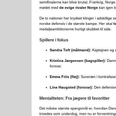
semifinalerne kan blive brutal. Frankrig, Norge
mødet med
de evige rivaler Norge
kan igen b
De to nationer har krydset klinger i adskillig
norske defensiv i de største kampe. Her skal
t
medaljeambitionerne hurtigt skubbet til side.
Spillere i fokus
Sandra Toft (målmand):
Kaptajnen og d
Kristina Jørgensen (bagspiller):
Danma
forsvar.
Emma Friis (fløj):
Suveræn i kontrafasen 
Line Haugsted (forsvar):
Den defensive
Mentaliteten: Fra jægere til favoritter
Det måske største spørgsmål er, hvordan Danmar
trivedes som underdog, men nu er forventninge