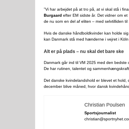
”Vi har arbejdet på at tro på, at vi skal stå i f
Burgaard
efter EM sidste år. Det vidner om et 
de nu som en del af eliten – med selvtilliden t
Hvis de danske håndboldkvinder kan holde sig s
kan Danmark stå med hænderne i vejret i Köln
Alt er på plads – nu skal det bare ske
Danmark går ind til VM 2025 med den bedste ch
De har rutinen, talentet og sammenhængskraften
Det danske kvindelandshold er blevet et hold
december blive måned, hvor dansk kvindehånd
Christian Poulsen
Sportsjournalist
christian@sportnyhet.c