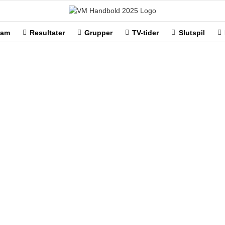
ram
Resultater
Grupper
TV-tider
Slutspil