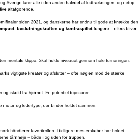
 og Sverige lurer alle i den anden halvdel af lodtrækningen, og netop
live altafgørende.
e semifinaler siden 2021, og danskerne har endnu til gode at knække den
empoet, beslutningskraften og kontraspillet
fungere – ellers bliver
en mentale klippe. Skal holde niveauet gennem hele turneringen.
rks vigtigste kreatør og afslutter – ofte nøglen mod de stærke
og iskold fra hjørnet. En potentiel topscorer.
 motor og ledertype, der binder holdet sammen.
k håndterer favoritrollen. I tidligere mesterskaber har holdet
rne tårnhøje – både i og uden for truppen.