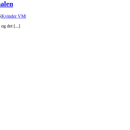
alen
5
|
Kvinder VM
|
g det [...]