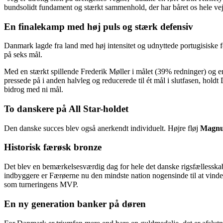
bundsolidt fundament og stærkt sammenhold, der har båret os hele ve
En finalekamp med høj puls og stærk defensiv
Danmark lagde fra land med høj intensitet og udnyttede portugisiske fejl
på seks mål.
Med en stærkt spillende Frederik Møller i målet (39% redninger) og e
pressede på i anden halvleg og reducerede til ét mål i slutfasen, ho
bidrog med ni mål.
To danskere på All Star-holdet
Den danske succes blev også anerkendt individuelt. Højre fløj
Magnu
Historisk færøsk bronze
Det blev en bemærkelsesværdig dag for hele det danske rigsfællesska
indbyggere er Færøerne nu den mindste nation nogensinde til at vin
som turneringens MVP.
En ny generation banker på døren