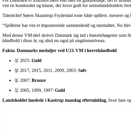
For Danmark er triumfen mere end bare en guldmedalje, det er afs
vist en kontinuitet og klasse, der lover godt for seniorlandsholdets fre
Talentchef Søren Skaastrup Frydendal roste både spillere, trænere og 
“Spillerne har vist et imponerende sammenhold og mentalitet. Nu blive
Med denne VM-titel skriver Danmark sig ind i historiebøgerne som fi
håndbold i disse år, og altså nu også på ungdomsniveau.
Fakta: Danmarks medaljer ved U21-VM i herrehåndbold
🥇 2025:
Guld
🥈 2017, 2015, 2011, 2009, 2003:
Sølv
🥉 2007:
Bronze
🥇 2005, 1999, 1997:
Guld
Landsholdet landede i Kastrup mandag eftermiddag
, hvor fans og