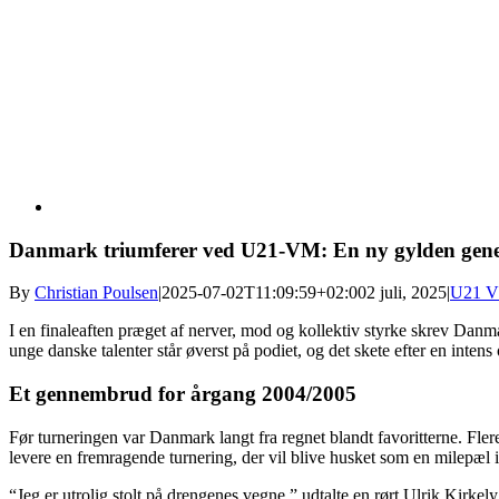
Danmark triumferer ved U21-VM: En ny gylden gene
By
Christian Poulsen
|
2025-07-02T11:09:59+02:00
2 juli, 2025
|
U21 
I en finaleaften præget af nerver, mod og kollektiv styrke skrev Danm
unge danske talenter står øverst på podiet, og det skete efter en inten
Et gennembrud for årgang 2004/2005
Før turneringen var Danmark langt fra regnet blandt favoritterne. Fl
levere en fremragende turnering, der vil blive husket som en milepæ
“Jeg er utrolig stolt på drengenes vegne,” udtalte en rørt Ulrik Kirkely