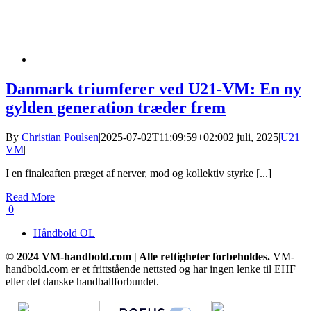
Danmark triumferer ved U21-VM: En ny
gylden generation træder frem
By
Christian Poulsen
|
2025-07-02T11:09:59+02:00
2 juli, 2025
|
U21
VM
|
I en finaleaften præget af nerver, mod og kollektiv styrke [...]
Read More
0
Håndbold OL
© 2024 VM-handbold.com | Alle rettigheter forbeholdes.
VM-
handbold.com er et frittstående nettsted og har ingen lenke til EHF
eller det danske handballforbundet.