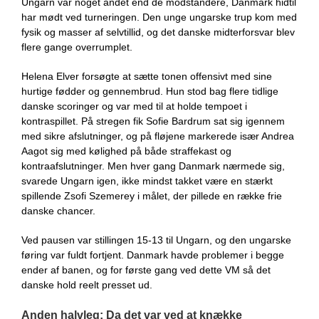
Ungarn var noget andet end de modstandere, Danmark hidtil
har mødt ved turneringen. Den unge ungarske trup kom med
fysik og masser af selvtillid, og det danske midterforsvar blev
flere gange overrumplet.
Helena Elver forsøgte at sætte tonen offensivt med sine
hurtige fødder og gennembrud. Hun stod bag flere tidlige
danske scoringer og var med til at holde tempoet i
kontraspillet. På stregen fik Sofie Bardrum sat sig igennem
med sikre afslutninger, og på fløjene markerede især Andrea
Aagot sig med kølighed på både straffekast og
kontraafslutninger. Men hver gang Danmark nærmede sig,
svarede Ungarn igen, ikke mindst takket være en stærkt
spillende Zsofi Szemerey i målet, der pillede en række frie
danske chancer.
Ved pausen var stillingen 15-13 til Ungarn, og den ungarske
føring var fuldt fortjent. Danmark havde problemer i begge
ender af banen, og for første gang ved dette VM så det
danske hold reelt presset ud.
Anden halvleg: Da det var ved at knække