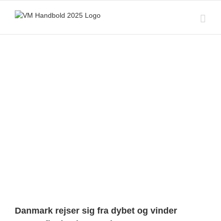
Skip
to
content
View
Larger
Image
Danmark rejser sig fra dybet og vinder