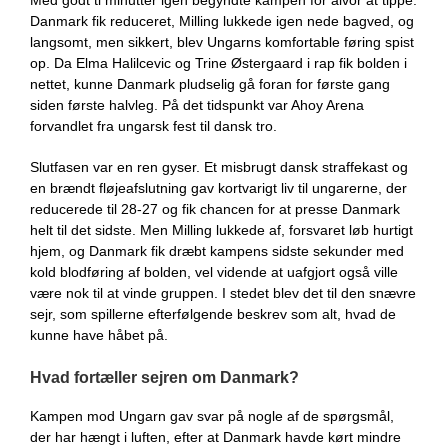
Med godt ti minutter igen begyndte kampen for alvor at tippe.
Danmark fik reduceret, Milling lukkede igen nede bagved, og
langsomt, men sikkert, blev Ungarns komfortable føring spist
op. Da Elma Halilcevic og Trine Østergaard i rap fik bolden i
nettet, kunne Danmark pludselig gå foran for første gang
siden første halvleg. På det tidspunkt var Ahoy Arena
forvandlet fra ungarsk fest til dansk tro.
Slutfasen var en ren gyser. Et misbrugt dansk straffekast og
en brændt fløjeafslutning gav kortvarigt liv til ungarerne, der
reducerede til 28-27 og fik chancen for at presse Danmark
helt til det sidste. Men Milling lukkede af, forsvaret løb hurtigt
hjem, og Danmark fik dræbt kampens sidste sekunder med
kold blodføring af bolden, vel vidende at uafgjort også ville
være nok til at vinde gruppen. I stedet blev det til den snævre
sejr, som spillerne efterfølgende beskrev som alt, hvad de
kunne have håbet på.
Hvad fortæller sejren om Danmark?
Kampen mod Ungarn gav svar på nogle af de spørgsmål,
der har hængt i luften, efter at Danmark havde kørt mindre