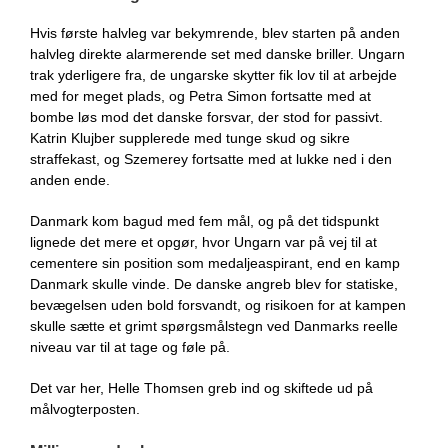
Hvis første halvleg var bekymrende, blev starten på anden
halvleg direkte alarmerende set med danske briller. Ungarn
trak yderligere fra, de ungarske skytter fik lov til at arbejde
med for meget plads, og Petra Simon fortsatte med at
bombe løs mod det danske forsvar, der stod for passivt.
Katrin Klujber supplerede med tunge skud og sikre
straffekast, og Szemerey fortsatte med at lukke ned i den
anden ende.
Danmark kom bagud med fem mål, og på det tidspunkt
lignede det mere et opgør, hvor Ungarn var på vej til at
cementere sin position som medaljeaspirant, end en kamp
Danmark skulle vinde. De danske angreb blev for statiske,
bevægelsen uden bold forsvandt, og risikoen for at kampen
skulle sætte et grimt spørgsmålstegn ved Danmarks reelle
niveau var til at tage og føle på.
Det var her, Helle Thomsen greb ind og skiftede ud på
målvogterposten.