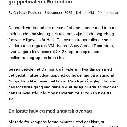
gruppefinalen i Rotterdam
By
Christian Poulsen
|
7 december, 2025
|
Kvinder VM
|
0 Kommentar
Danmark var bagud det meste af aftenen, nede med fem mål
midt i anden halvleg og helt ude at skøjte i både angreb og
forsvar. Alligevel står Helle Thomsens tropper tilbage som
vindere af et regulært VM-drama i Ahoy Arena i Rotterdam,
hvor Ungarn blev besejret 28-27, og førstepladsen i
mellemrundegruppen kom i hus.
Sejren betyder, at Danmark går videre til kvartfinalen med
det bedst mulige udgangspunkt og holder sig på afstand af
Norge frem til en eventuel finale. Men lige så vigtigt. Kampen
gav for første gang ved dette VM et ærligt billede af, hvor det
danske hold står, når modstanderen for alvor kan bide fra
sig.
En første halvleg med ungarsk overtag
Allerede fra kampens første minutter stod det klart, at