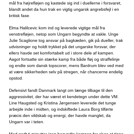
mål fra højrefløjen og kastede sig ind i duellerne i forsvaret,
blandt andet da hun trak en vigtig ungarsk angrebsfejl i en
kritisk fase.
Elma Halilcevic kom ind og leverede vigtige mål fra
venstrefløjen, netop som Ungarn begyndte at vakle. Unge
Julie Scaglione tog ansvar på bagkæden, gik på dueller, trak
udvisninger og holdt trykket på det ungarske forsvar, der
ellers havde set komfortabelt ud i store dele af kampen.
Aagot fortsatte sin stærke kamp fra både fløj og straffelinje
og endte som dansk topscorer, mens Bardrum blev ved med
at være sikkerheden selv på stregen, når chancerne endelig
opstod.
Defensivt fandt Danmark langt om længe tilbage til den
aggressivitet, der har været et kendetegn under dette VM.
Line Haugsted og Kristina Jørgensen leverede det tunge
arbejde inde i midten, og indskiftede Laura Borg tilførte
præcis den vildskab og energi, der havde manglet, da
Ungarn var i teten.