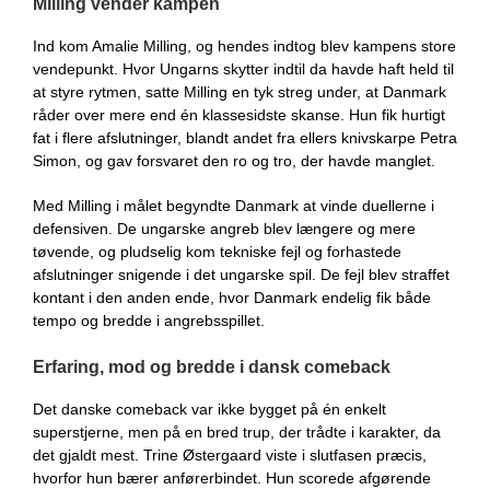
Milling vender kampen
Ind kom Amalie Milling, og hendes indtog blev kampens store
vendepunkt. Hvor Ungarns skytter indtil da havde haft held til
at styre rytmen, satte Milling en tyk streg under, at Danmark
råder over mere end én klassesidste skanse. Hun fik hurtigt
fat i flere afslutninger, blandt andet fra ellers knivskarpe Petra
Simon, og gav forsvaret den ro og tro, der havde manglet.
Med Milling i målet begyndte Danmark at vinde duellerne i
defensiven. De ungarske angreb blev længere og mere
tøvende, og pludselig kom tekniske fejl og forhastede
afslutninger snigende i det ungarske spil. De fejl blev straffet
kontant i den anden ende, hvor Danmark endelig fik både
tempo og bredde i angrebsspillet.
Erfaring, mod og bredde i dansk comeback
Det danske comeback var ikke bygget på én enkelt
superstjerne, men på en bred trup, der trådte i karakter, da
det gjaldt mest. Trine Østergaard viste i slutfasen præcis,
hvorfor hun bærer anførerbindet. Hun scorede afgørende