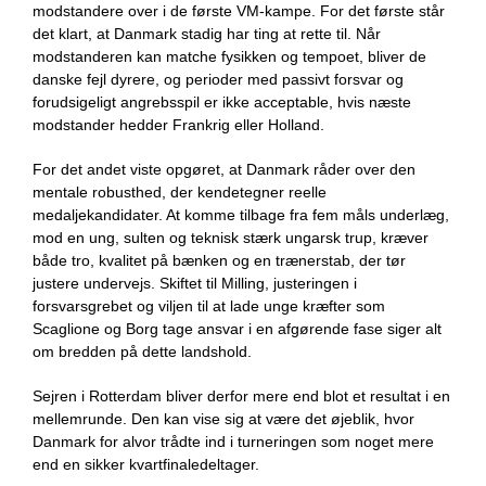
modstandere over i de første VM-kampe. For det første står
det klart, at Danmark stadig har ting at rette til. Når
modstanderen kan matche fysikken og tempoet, bliver de
danske fejl dyrere, og perioder med passivt forsvar og
forudsigeligt angrebsspil er ikke acceptable, hvis næste
modstander hedder Frankrig eller Holland.
For det andet viste opgøret, at Danmark råder over den
mentale robusthed, der kendetegner reelle
medaljekandidater. At komme tilbage fra fem måls underlæg,
mod en ung, sulten og teknisk stærk ungarsk trup, kræver
både tro, kvalitet på bænken og en trænerstab, der tør
justere undervejs. Skiftet til Milling, justeringen i
forsvarsgrebet og viljen til at lade unge kræfter som
Scaglione og Borg tage ansvar i en afgørende fase siger alt
om bredden på dette landshold.
Sejren i Rotterdam bliver derfor mere end blot et resultat i en
mellemrunde. Den kan vise sig at være det øjeblik, hvor
Danmark for alvor trådte ind i turneringen som noget mere
end en sikker kvartfinaledeltager.