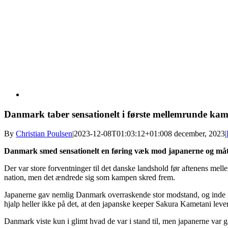
Danmark taber sensationelt i første mellemrunde ka
By
Christian Poulsen
|
2023-12-08T01:03:12+01:00
8 december, 2023
|
Danmark smed sensationelt en føring væk mod japanerne og mått
Der var store forventninger til det danske landshold før aftenens me
nation, men det ændrede sig som kampen skred frem.
Japanerne gav nemlig Danmark overraskende stor modstand, og inde i a
hjalp heller ikke på det, at den japanske keeper Sakura Kametani leve
Danmark viste kun i glimt hvad de var i stand til, men japanerne var g