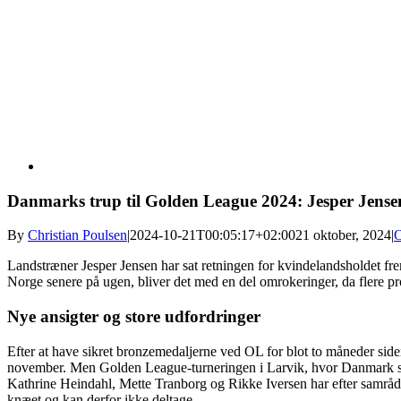
Danmarks trup til Golden League 2024: Jesper Jensen
By
Christian Poulsen
|
2024-10-21T00:05:17+02:00
21 oktober, 2024
|
O
Landstræner Jesper Jensen har sat retningen for kvindelandsholdet f
Norge senere på ugen, bliver det med en del omrokeringer, da flere prof
Nye ansigter og store udfordringer
Efter at have sikret bronzemedaljerne ved OL for blot to måneder side
november. Men Golden League-turneringen i Larvik, hvor Danmark ska
Kathrine Heindahl, Mette Tranborg og Rikke Iversen har efter samråd
knæet og kan derfor ikke deltage.