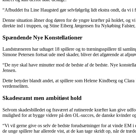
“Afbuddet fra Line Haugsted gør selvfølgelig lidt ekstra ondt, da vi i 
Denne situation åbner dog døren for de yngre kræfter på holdet, og vi 
direkte ind i truppen, og Stine Eiberg Jørgensen fra Nykøbing Falster,
Spændende Nye Konstellationer
Landstræneren har udtaget 18 spillere og to træningsspillere til saml
Simone Petersen fortsat ude med skader, bliver det afgørende at afprøve
“De nye skal have minutter mod de bedste af de bedste. Nye konstellatio
Jensen.
Dette betyder blandt andet, at spillere som Helene Kindberg og Clara Ba
verdenseliten.
Skadesramt men ambitiøst hold
Selvom skadesbilledet og fraværet af rutinerede kræfter kan give udfor
mulighed for at bygge videre på den OL-succes, de danske kvinder o
“Vi vil gerne give os selv de bedste forudsætninger for at vinde EM i d
de unge spillere har allerede vist, at de kan tage skridt op, når de træd