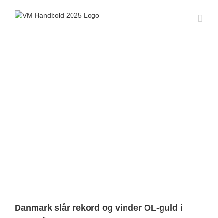
Skip
to
content
View
Larger
Image
Danmark slår rekord og vinder OL-guld i