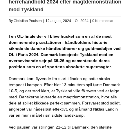
herrehåndbold 2024 efter magtdemonstration
mod Tyskland
By
Christian Poulsen
|
12 august, 2024
|
OL 2024
|
0 Kommentar
I en OL-finale der vil blive husket som en af de mest
dominerende præstationer i håndboldens historie,
sikrede de danske håndboldherrer sig guldmedaljen ved
OL i Paris 2024. Danmark besejrede Tyskland med en
overbevisende sejr på 39-26 og cementerede deres
position som en af sportens absolutte supermagter.
Danmark kom flyvende fra start i finalen og satte straks
tempoet i kampen. Efter blot 13 minutters spil førte Danmark
10-5, og det stod klart, at Tyskland ville få svært ved at følge
med. Danskerne leverede en magtdemonstration, hvor alle
dele af spillet klikkede perfekt sammen. Forsvaret stod solidt,
angrebet var nådesløst effektivt, og målmand Niklas Landin
var en mur i målet i sin sidste landskamp.
Ved pausen var stillingen 21-12 til Danmark, den største