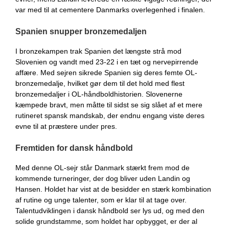
var med til at cementere Danmarks overlegenhed i finalen.
Spanien snupper bronzemedaljen
I bronzekampen trak Spanien det længste strå mod
Slovenien og vandt med 23-22 i en tæt og nervepirrende
affære. Med sejren sikrede Spanien sig deres femte OL-
bronzemedalje, hvilket gør dem til det hold med flest
bronzemedaljer i OL-håndboldhistorien. Slovenerne
kæmpede bravt, men måtte til sidst se sig slået af et mere
rutineret spansk mandskab, der endnu engang viste deres
evne til at præstere under pres.
Fremtiden for dansk håndbold
Med denne OL-sejr står Danmark stærkt frem mod de
kommende turneringer, der dog bliver uden Landin og
Hansen. Holdet har vist at de besidder en stærk kombination
af rutine og unge talenter, som er klar til at tage over.
Talentudviklingen i dansk håndbold ser lys ud, og med den
solide grundstamme, som holdet har opbygget, er der al