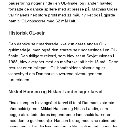
pauseføring nogensinde i en OL-finale, og i anden halvleg
fortsatte de danske spillere med at presse på. Mathias Gidsel
var finalens helt store profil med 11 mål, hvilket også gjorde
ham til OL-topscorer med 62 mål i alt.
Historisk OL-sejr
Den danske sejr markerede ikke kun deres anden OL-
guldmedalje, men også den største sejr nogensinde i en OL-
finale. Den tidligere rekord, som blev sat af Sovjetunionen i
1988, blev overgået med en målforskel på hele 13 mål. Dette
resultat er en milepæl i OL-håndboldens historie og et
vidnesbyrd om Danmarks suveræne niveau gennem
turneringen.
Mikkel Hansen og Niklas Landin siger farvel
Finalekampen blev også et farvel til to af Danmarks største
håndboldstjerner, Mikkel Hansen og Niklas Landin, som
begge afsluttede deres imponerende landsholdskarrierer
med denne guldmedalje. Hansen bidrog med sine rutinerede
evner, mens Landin leverede en række vigtige redninger, der