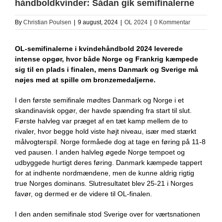
håndboldkvinder: Sådan gik semifinalerne
By
Christian Poulsen
|
9 august, 2024
|
OL 2024
|
0 Kommentar
OL-semifinalerne i kvindehåndbold 2024 leverede
intense opgør, hvor både Norge og Frankrig kæmpede
sig til en plads i finalen, mens Danmark og Sverige må
nøjes med at spille om bronzemedaljerne.
I den første semifinale mødtes Danmark og Norge i et
skandinavisk opgør, der havde spænding fra start til slut.
Første halvleg var præget af en tæt kamp mellem de to
rivaler, hvor begge hold viste højt niveau, især med stærkt
målvogterspil. Norge formåede dog at tage en føring på 11-8
ved pausen. I anden halvleg øgede Norge tempoet og
udbyggede hurtigt deres føring. Danmark kæmpede tappert
for at indhente nordmændene, men de kunne aldrig rigtig
true Norges dominans. Slutresultatet blev 25-21 i Norges
favør, og dermed er de videre til OL-finalen.
I den anden semifinale stod Sverige over for værtsnationen