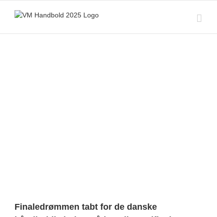
Skip
to
content
View
Larger
Image
Finaledrømmen tabt for de danske