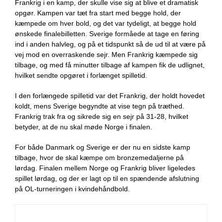
Frankrig i en kamp, der skulle vise sig at blive et dramatisk
opgør. Kampen var tæt fra start med begge hold, der
kæmpede om hver bold, og det var tydeligt, at begge hold
ønskede finalebilletten. Sverige formåede at tage en føring
ind i anden halvleg, og på et tidspunkt så de ud til at være på
vej mod en overraskende sejr. Men Frankrig kæmpede sig
tilbage, og med få minutter tilbage af kampen fik de udlignet,
hvilket sendte opgøret i forlænget spilletid.
I den forlængede spilletid var det Frankrig, der holdt hovedet
koldt, mens Sverige begyndte at vise tegn på træthed.
Frankrig trak fra og sikrede sig en sejr på 31-28, hvilket
betyder, at de nu skal møde Norge i finalen.
For både Danmark og Sverige er der nu en sidste kamp
tilbage, hvor de skal kæmpe om bronzemedaljerne på
lørdag. Finalen mellem Norge og Frankrig bliver ligeledes
spillet lørdag, og der er lagt op til en spændende afslutning
på OL-turneringen i kvindehåndbold.